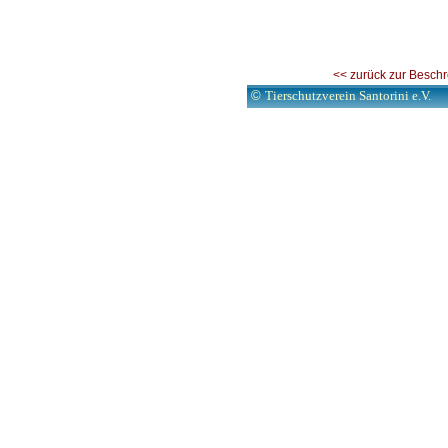
<< zurück zur Besch
©
Tierschutzverein Santorini e.V.