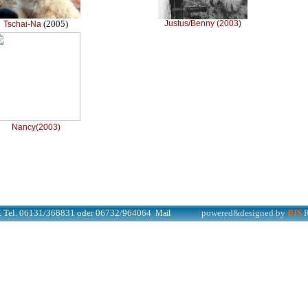
(2005)
Justus/Benny (2003)
Tschai-Na
Nancy(2003)
V. Tel. 06131/368831 oder 06732/964064
powered&designed by
RIS
Mail
R