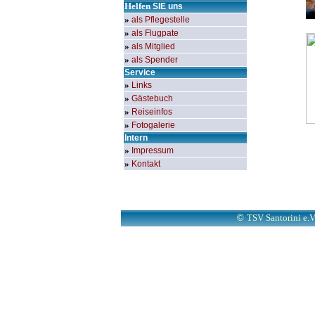
Helfen
SIE
uns
»
als Pflegestelle
»
als Flugpate
»
als Mitglied
»
als Spender
Service
»
Links
»
Gästebuch
»
Reiseinfos
»
Fotogalerie
Intern
»
Impressum
»
Kontakt
©
TSV Santorini e.