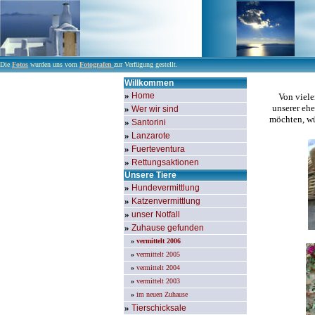
Die
Fotos
wurden uns vom
Fotografen
zur Verfügung gestellt.
Willkommen
»
Home
Von viele
unserer ehe
»
Wer wir sind
möchten, wü
»
Santorini
»
Lanzarote
»
Fuerteventura
»
Rettungsaktionen
Unsere Tiere
»
Hundevermittlung
»
Katzenvermittlung
»
unser Notfall
»
Zuhause gefunden
»
vermittelt 2006
»
vermittelt 2005
»
vermittelt 2004
»
vermittelt 2003
»
im neuen Zuhause
»
Tierschicksale