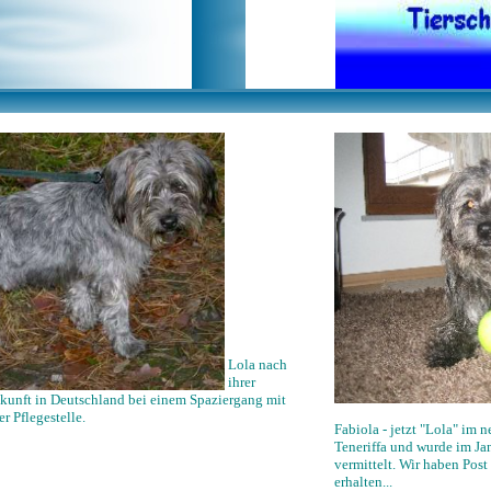
Lola nach
ihrer
kunft in Deutschland bei einem Spaziergang mit
er Pflegestelle.
Fabiola - jetzt "Lola" im 
Teneriffa und wurde im Ja
vermittelt. Wir haben Po
erhalten...