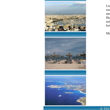
Li
en
me
Hu
au
be
Mi
©
TSV 