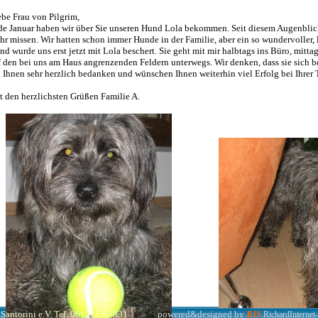
ebe Frau von Pilgrim,
de Januar haben wir über Sie unseren Hund Lola bekommen. Seit diesem Augenblic
hr missen. Wir hatten schon immer Hunde in der Familie, aber ein so wundervoller, 
nd wurde uns erst jetzt mit Lola beschert. Sie geht mit mir halbtags ins Büro, mitta
f den bei uns am Haus angrenzenden Feldern unterwegs. Wir denken, dass sie sich b
i Ihnen sehr herzlich bedanken und wünschen Ihnen weiterhin viel Erfolg bei Ihrer T
t den herzlichsten Grüßen Familie A.
Santorini e.V. Tel. 06131/368831
powered&designed by
RIS
RichardInternet