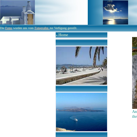
Die
Fotos
wurden uns vom
Fotografen
zur Verfügung gestellt.
Home
»
An
ihr