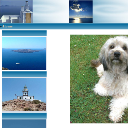
»
Home