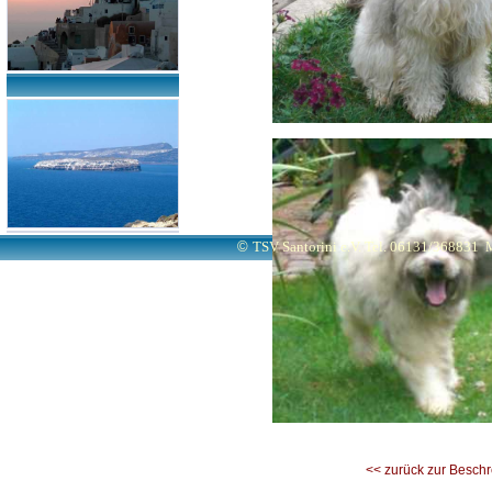
©
TSV Santorini e.V. Tel. 06131/368831
M
<< zurück zur Besch