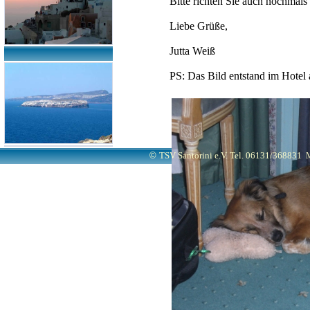
Bitte richten Sie auch nochmals 
Liebe Grüße,
Jutta Weiß
PS: Das Bild entstand im Hotel
©
TSV Santorini e.V. Tel. 06131/368831
M