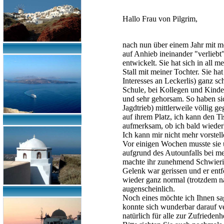
Hallo Frau von Pilgrim,
nach nun über einem Jahr mit m
auf Anhieb ineinander "verlieb
entwickelt. Sie hat sich in all
Stall mit meiner Tochter. Sie h
Interesses an Leckerlis) ganz sc
Schule, bei Kollegen und Kinde
und sehr gehorsam. So haben si
Jagdtrieb) mittlerweile völlig 
auf ihrem Platz, ich kann den Ti
aufmerksam, ob ich bald wied
Ich kann mir nicht mehr vorste
Vor einigen Wochen musste sie üb
aufgrund des Autounfalls bei m
machte ihr zunehmend Schwieri
Gelenk war gerissen und er entf
wieder ganz normal (trotzdem na
augenscheinlich.
Noch eines möchte ich Ihnen sa
konnte sich wunderbar darauf ve
natürlich für alle zur Zufrieden