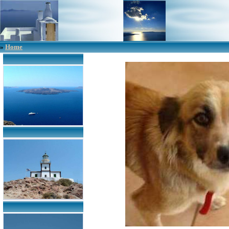
»
Home