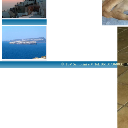
©
TSV Santorini e.V. Tel. 06131/368831