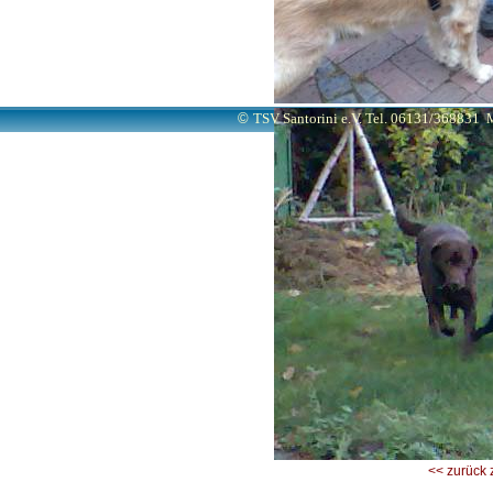
©
TSV Santorini e.V. Tel. 06131/368831
M
<< zurück 