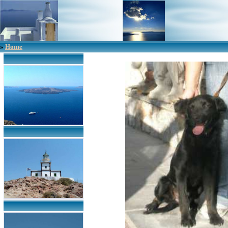
»
Home