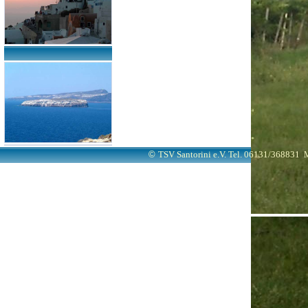
©
TSV Santorini e.V. Tel. 06131/368831
M