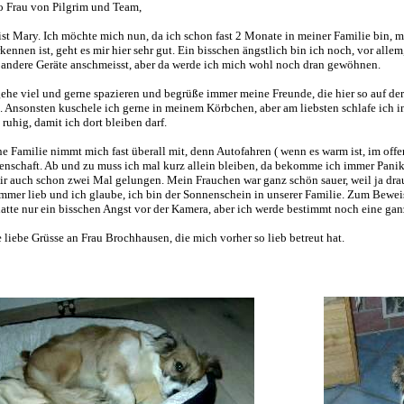
o Frau von Pilgrim und Team,
 ist Mary. Ich möchte mich nun, da ich schon fast 2 Monate in meiner Familie bin, 
rkennen ist, geht es mir hier sehr gut. Ein bisschen ängstlich bin ich noch, vor al
 andere Geräte anschmeisst, aber da werde ich mich wohl noch dran gewöhnen.
gehe viel und gerne spazieren und begrüße immer meine Freunde, die hier so auf de
 . Ansonsten kuschele ich gerne in meinem Körbchen, aber am liebsten schlafe ich 
 ruhig, damit ich dort bleiben darf.
e Familie nimmt mich fast überall mit, denn Autofahren ( wenn es warm ist, im off
enschaft. Ab und zu muss ich mal kurz allein bleiben, da bekomme ich immer Panik
mir auch schon zwei Mal gelungen. Mein Frauchen war ganz schön sauer, weil ja dra
immer lieb und ich glaube, ich bin der Sonnenschein in unserer Familie. Zum Beweis
hatte nur ein bisschen Angst vor der Kamera, aber ich werde bestimmt noch eine ganz
e liebe Grüsse an Frau Brochhausen, die mich vorher so lieb betreut hat.