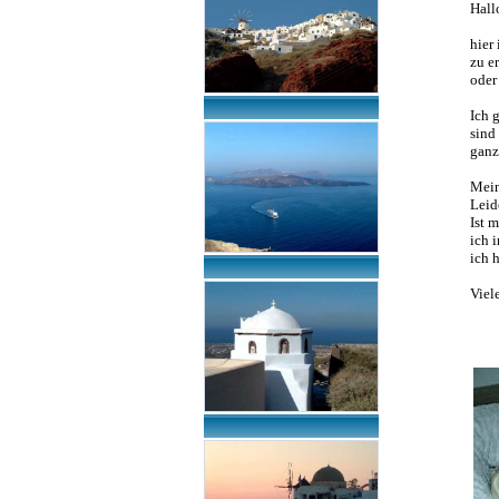
Hall
hier
zu e
oder
Ich 
sind
ganz
Mein
Leid
Ist 
ich 
ich 
Viel