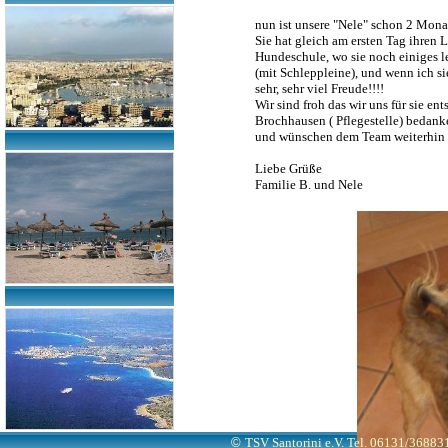
nun ist unsere "Nele" schon 2 Monat
Sie hat gleich am ersten Tag ihren L
Hundeschule, wo sie noch einiges le
(mit Schleppleine), und wenn ich sie
sehr, sehr viel Freude!!!!
Wir sind froh das wir uns für sie 
Brochhausen ( Pflegestelle) bedank
und wünschen dem Team weiterhin vi
Liebe Grüße
Familie B. und Nele
©
TSV Santorini e.V. Tel. 06131/3688