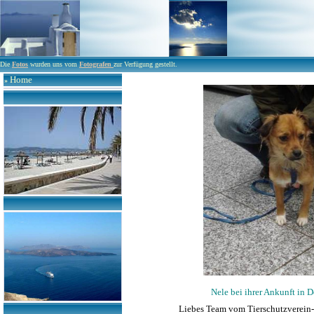
Die
Fotos
wurden uns vom
Fotografen
zur Verfügung gestellt.
Home
»
Nele bei ihrer Ankunft in 
Liebes Team vom Tierschutzverein-