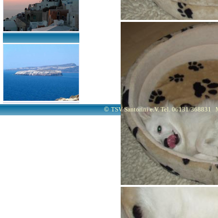
©
TSV Santorini e.V. Tel. 06131/368831