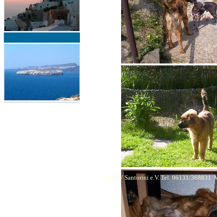
©
TSV Santorini e.V. Tel. 06131/368831
M