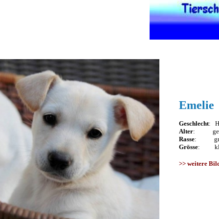
Emelie
Geschlecht
: H
Alter
: geb. 
Rasse
: griec
Grösse
: klei
>>
weitere Bil