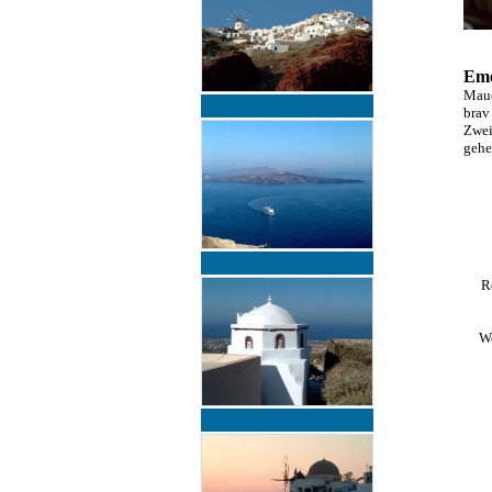
Eme
Maue
brav
Zwei
gehe
R
We