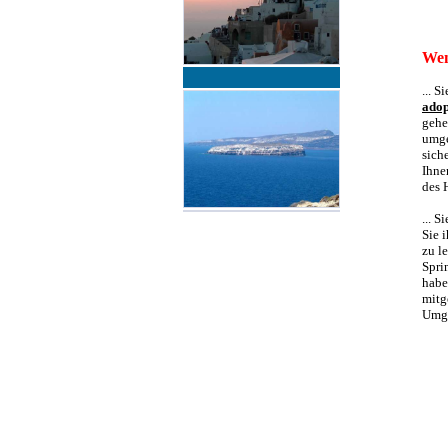
Wen
... 
adop
gehe
umge
sich
Ihne
des 
... 
Sie 
zu l
Spri
habe
mitg
Umge