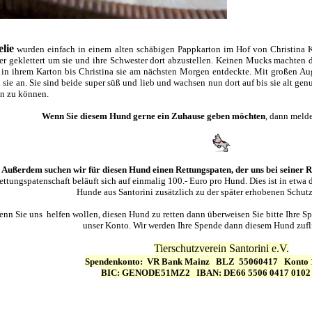
lie
wurden einfach in einem alten schäbigen Pappkarton im Hof von Christina Ka
r geklettert um sie und ihre Schwester dort abzustellen. Keinen Mucks machten 
 in ihrem Karton bis Christina sie am nächsten Morgen entdeckte. Mit großen A
 sie an. Sie sind beide super süß und lieb und wachsen nun dort auf bis sie alt ge
n zu können.
Wenn Sie diesem Hund gerne ein Zuhause geben möchten
, dann melde
Außerdem suchen wir für diesen Hund einen Rettungspaten, der uns bei seiner Re
ettungspatenschaft beläuft sich auf einmalig 100.- Euro pro Hund. Dies ist in etwa
Hunde aus Santorini zusätzlich zu der später erhobenen Schutz
nn Sie uns helfen wollen, diesen Hund zu retten dann überweisen Sie bitte Ihre
unser Konto. Wir werden Ihre Spende dann diesem Hund zufli
T
ierschutzverein Santorini e.V.
Spendenkonto:
VR Bank Mainz
BLZ
55060417
Konto 
BIC: GENODE51MZ2 IBAN: DE66 5506 0417 0102 