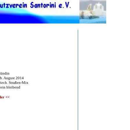
ündin
August 2014
h. Straßen-Mix
n bleibend
der
<<