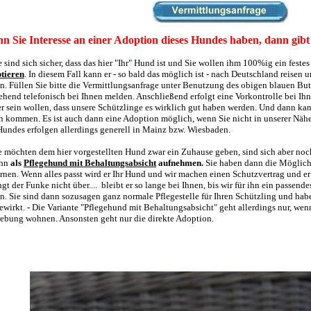
n Sie Interesse an einer Adoption dieses Hundes haben, dann gibt 
Sie sind sich sicher, dass das hier "Ihr" Hund ist und Sie wollen ihm 100%ig ein fest
tieren
. In diesem Fall kann er - so bald das möglich ist - nach Deutschland reisen 
n. Füllen Sie bitte die Vermittlungsanfrage unter Benutzung des obigen blauen Bu
hend telefonisch bei Ihnen melden. Anschließend erfolgt eine Vorkontrolle bei Ihn
er sein wollen, dass unsere Schützlinge es wirklich gut haben werden. Und dann ka
n kommen. Es ist auch dann eine Adoption möglich, wenn Sie nicht in unserer Nä
Hundes erfolgen allerdings generell in Mainz bzw. Wiesbaden.
Sie möchten dem hier vorgestellten Hund zwar ein Zuhause geben, sind sich aber no
ihn
als
Pflegehund mit Behaltungsabsicht
aufnehmen.
Sie haben dann die Möglichk
ernen. Wenn alles passt wird er Ihr Hund und wir machen einen Schutzvertrag und er 
ngt der Funke nicht über.... bleibt er so lange bei Ihnen, bis wir für ihn ein passe
n. Sie sind dann sozusagen ganz normale Pflegestelle für Ihren Schützling und hab
ewirkt. - Die Variante "Pflegehund mit Behaltungsabsicht" geht allerdings nur, 
bung wohnen. Ansonsten geht nur die direkte Adoption.