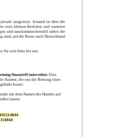
loudi ausgesetzt. Jemand ist über die
die zwei kleinen Kerlchen und warteten
ugen und mucksmäuschenstill sahen die
nug sind, auf die Reise nach Deutschland
n Sie sich bitte bei uns.
ttung finanziell unterstützt.
Eine
 die Summe, die uns die Rettung eines
gebühr kostet.
 Spende mit dem Namen des Hundes auf
eßen lassen.
102114844
114844