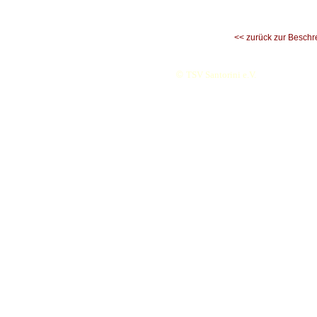
<< zurück zur Beschr
©
TSV Santorini e.V.