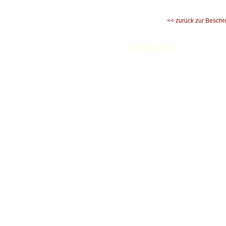
<< zurück zur Beschr
©
TSV Santorini e.V.