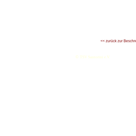
<< zurück zur Beschr
©
TSV Santorini e.V.