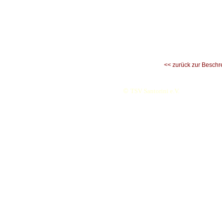
<< zurück zur Beschr
©
TSV Santorini e.V.