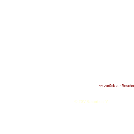
<< zurück zur Beschr
©
TSV Santorini e.V.