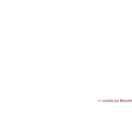
<< zurück zur Beschr
©
TSV Santorini e.V.