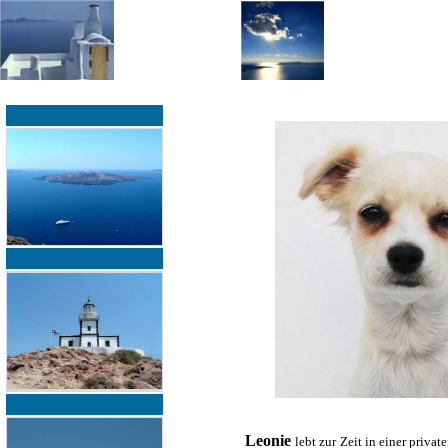
»
»
Home
zurück zur Übersicht
Leonie
lebt zur Zeit in einer priva