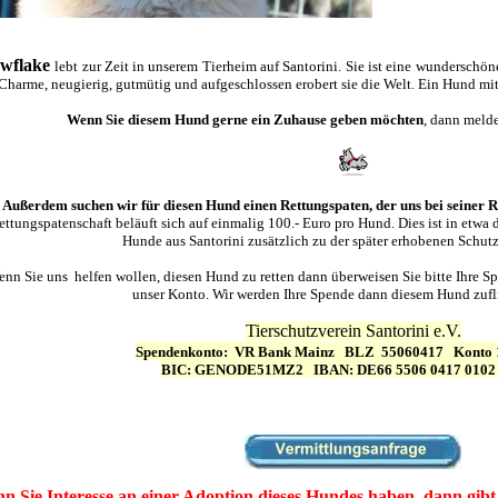
wflake
lebt zur Zeit in unserem Tierheim auf Santorini. Sie ist eine wundersch
 Charme, neugierig, gutmütig und aufgeschlossen erobert sie die Welt. Ein Hund mit 
Wenn Sie diesem Hund gerne ein Zuhause geben möchten
, dann melde
Außerdem suchen wir für diesen Hund einen Rettungspaten, der uns bei seiner Re
ettungspatenschaft beläuft sich auf einmalig 100.- Euro pro Hund. Dies ist in etwa
Hunde aus Santorini zusätzlich zu der später erhobenen Schutz
nn Sie uns helfen wollen, diesen Hund zu retten dann überweisen Sie bitte Ihre
unser Konto. Wir werden Ihre Spende dann diesem Hund zufli
T
ierschutzverein Santorini e.V.
Spendenkonto:
VR Bank Mainz
BLZ
55060417
Konto 
BIC: GENODE51MZ2 IBAN: DE66 5506 0417 0102 
n Sie Interesse an einer Adoption dieses Hundes haben, dann gibt 