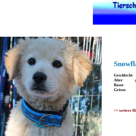
Snowfl
Geschlecht
:
Alter
: geb
Rasse
: gri
Grösse
: wi
>>
weitere B