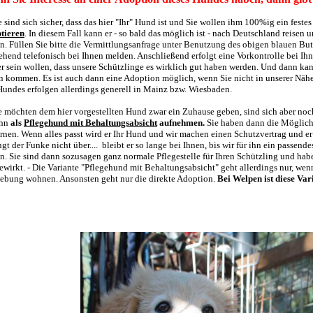
Sie sind sich sicher, dass das hier "Ihr" Hund ist und Sie wollen ihm 100%ig ein fest
tieren
. In diesem Fall kann er - so bald das möglich ist - nach Deutschland reisen 
n. Füllen Sie bitte die Vermittlungsanfrage unter Benutzung des obigen blauen Bu
hend telefonisch bei Ihnen melden. Anschließend erfolgt eine Vorkontrolle bei Ihn
er sein wollen, dass unsere Schützlinge es wirklich gut haben werden. Und dann ka
n kommen. Es ist auch dann eine Adoption möglich, wenn Sie nicht in unserer Nä
Hundes erfolgen allerdings generell in Mainz bzw. Wiesbaden.
Sie möchten dem hier vorgestellten Hund zwar ein Zuhause geben, sind sich aber no
ihn
als
Pflegehund mit Behaltungsabsicht
aufnehmen.
Sie haben dann die Möglichk
ernen. Wenn alles passt wird er Ihr Hund und wir machen einen Schutzvertrag und er 
ngt der Funke nicht über.... bleibt er so lange bei Ihnen, bis wir für ihn ein passe
n. Sie sind dann sozusagen ganz normale Pflegestelle für Ihren Schützling und hab
ewirkt. - Die Variante "Pflegehund mit Behaltungsabsicht" geht allerdings nur, 
bung wohnen. Ansonsten geht nur die direkte Adoption.
Bei Welpen ist diese Var