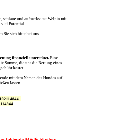
öne, schlaue und aufmerksame Welpin mit
viel Potential.
n Sie sich bitte bei uns.
ttung finanziell unterstützt.
Eine
 die Summe, die uns die Rettung eines
gebühr kostet.
 Spende mit dem Namen des Hundes auf
eßen lassen.
102114844
114844
es folgende Möglichkeiten: