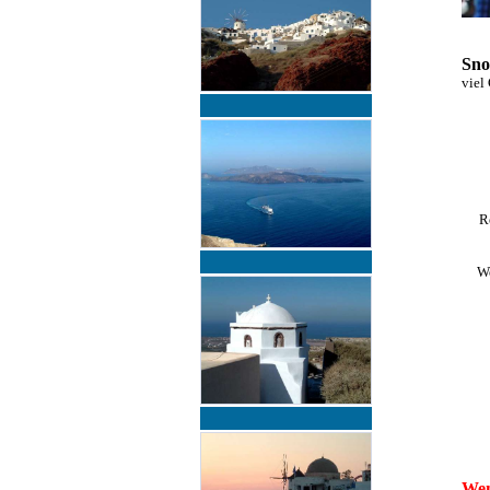
Sno
viel
R
We
Wen