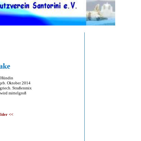
ake
 Hündin
. Oktober 2014
ech. Straßenmix
rd mittelgroß
ilder
<<