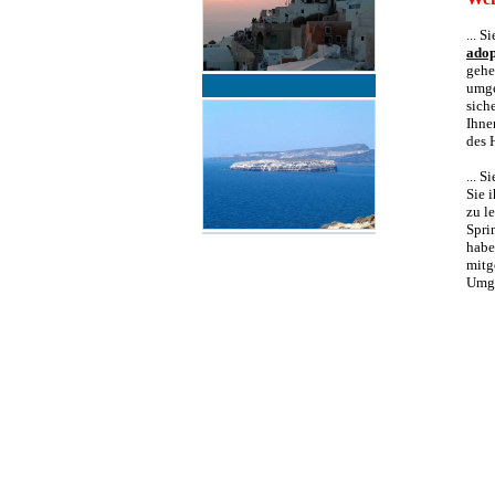
... 
adop
gehe
umge
sich
Ihne
des 
... 
Sie 
zu l
Spri
habe
mitg
Umge