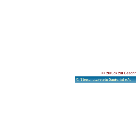
<< zurück zur Besch
©
Tierschutzverein Santorini e.V.