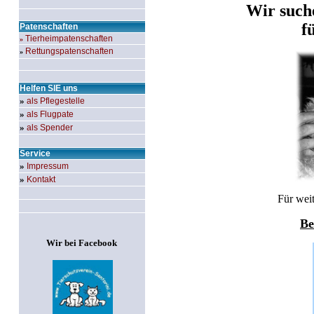
Wir suche
f
Patenschaften
Tierheimpatenschaften
»
Rettungspatenschaften
»
Helfen
SIE
uns
»
als Pflegestelle
»
als Flugpate
»
als Spender
Service
»
Impressum
»
Kontakt
Für weit
Be
Wir bei Facebook