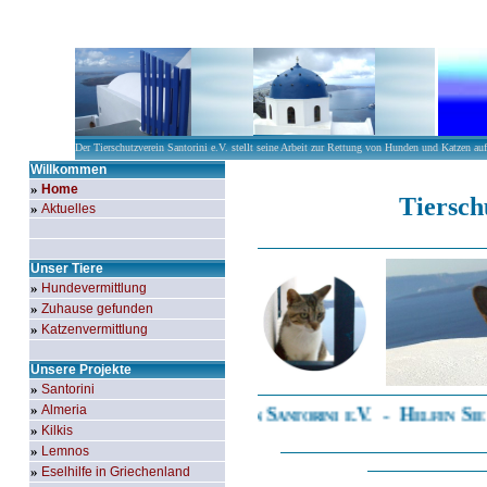
Der Tierschutzverein Santorini e.V. stellt seine Arbeit zur Rettung von Hunden und Katzen auf 
Willkommen
.
»
Home
Tiersch
»
Aktuelles
Unser Tiere
»
Hundevermittlung
»
Zuhause gefunden
»
Katzenvermittlung
Unsere Projekte
»
Santorini
»
Almeria
Tierschutzverein Santorini e.V. - Helfen Sie
»
Kilkis
»
Lemnos
»
Eselhilfe in Griechenland