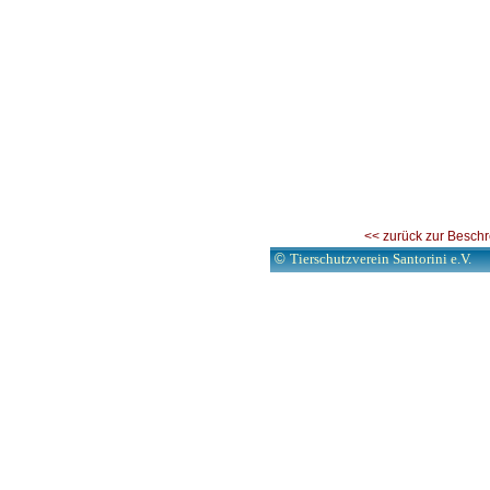
<< zurück zur Besch
©
Tierschutzverein Santorini e.V.