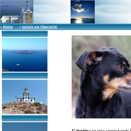
»
»
Home
zurück zur Übersicht
Valentina
ist eine entzückende 