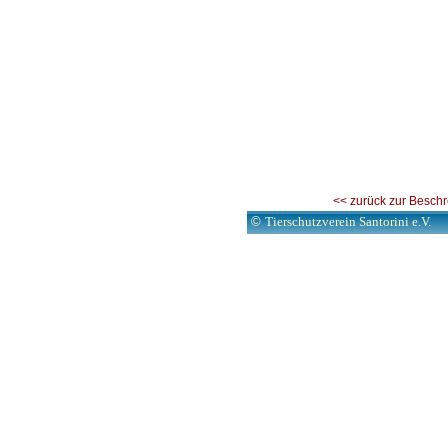
<< zurück zur Besch
©
Tierschutzverein Santorini e.V.