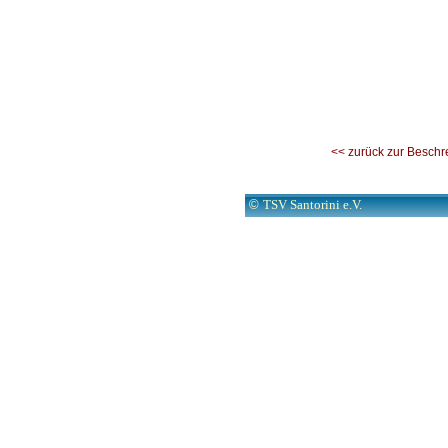
<< zurück zur Beschr
©
TSV Santorini e.V.