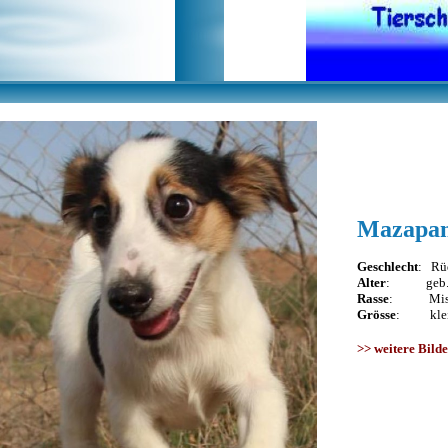
Mazapa
Geschlecht
: Rü
Alter
: geb. N
Rasse
: Misc
Grösse
: klein
>>
weitere Bild