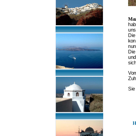
Ma
hab
uns
Die
kon
nun
Die
und
sic
Vom
Zuh
Sie
H