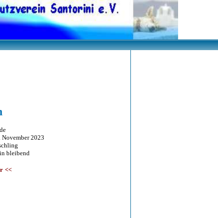
n
de
ovember 2023
hling
 bleibend
er
<<