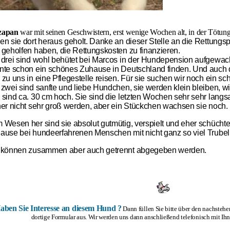
zapan
war mit seinen Geschwistern, erst wenige Wochen alt, in der Tötun
en sie dort heraus geholt. Danke an dieser Stelle an die Rettungs
 geholfen haben, die Rettungskosten zu finanzieren.
 drei sind wohl behütet bei Marcos in der Hundepension aufgew
nte schon ein schönes Zuhause in Deutschland finden. Und auch 
 zu uns in eine Pflegestelle reisen. Für sie suchen wir noch ein 
 zwei sind sanfte und liebe Hundchen, sie werden klein bleiben, 
 sind ca. 30 cm hoch. Sie sind die letzten Wochen sehr sehr la
her nicht sehr groß werden, aber ein Stückchen wachsen sie noch.
 Wesen her sind sie absolut gutmütig, verspielt und eher schüchter
ause bei hundeerfahrenen Menschen mit nicht ganz so viel Trubel
 können zusammen aber auch getrennt abgegeben werden.
aben Sie Interesse an diesem Hund ?
Dann füllen Sie bitte über den nachsteh
dortige Formular aus. Wir werden uns dann anschließend telefonisch mit Ih