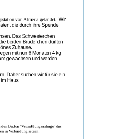
gsstation von Almeria gelandet.
Wir
paten, die durch ihre Spende
achsen. Das Schwesterchen
die beiden Brüderchen durften
schönes Zuhause.
wiegen mit nun 6 Monaten 4 kg
ngsam gewachsen und werden
n. Daher suchen wir für sie ein
 im Haus.
enden Button "Vermittlungsanfrage" das
nen in Verbindung setzen.