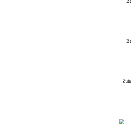
Be
Be
Zuha