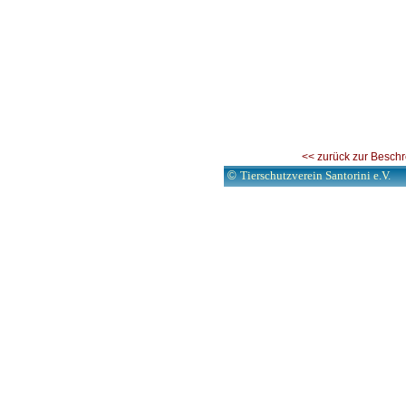
<< zurück zur Besch
©
Tierschutzverein Santorini e.V.