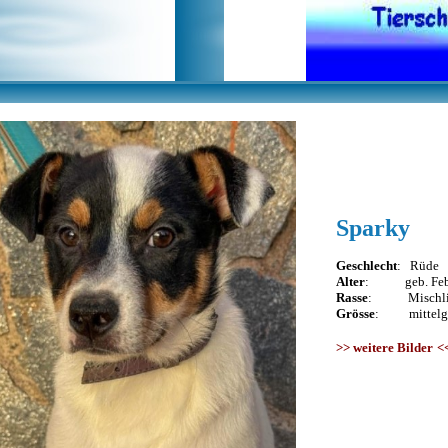
Sparky
Geschlecht
: Rüde
Alter
: geb. Febr
Rasse
: Mischli
Grösse
: mittelgr
>>
weitere Bilder
<