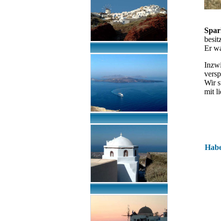
Spa
besit
Er wa
Inzwi
versp
Wir s
mit l
Habe