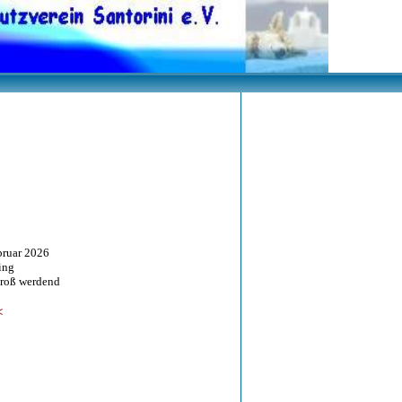
uar 2026
ng
oß werdend
<