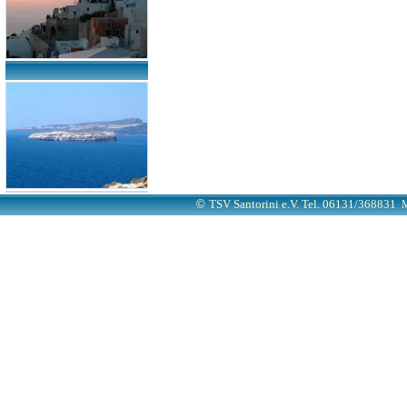
©
TSV Santorini e.V. Tel. 06131/368831
M