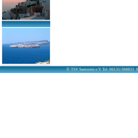
©
TSV Santorini e.V. Tel. 06131/368831
M