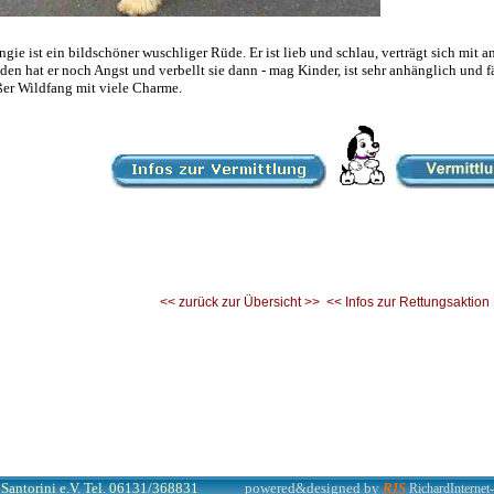
ngie ist ein bildschöner wuschliger Rüde. Er ist lieb und schlau, verträgt sich mi
den hat er noch Angst und verbellt sie dann - mag Kinder, ist sehr anhänglich und f
ßer Wildfang mit viele Charme.
<< zurück zur Übersicht >>
<< Infos zur Rettungsaktion
Santorini e.V. Tel. 06131/368831
powered&designed by
RIS
RichardInternet