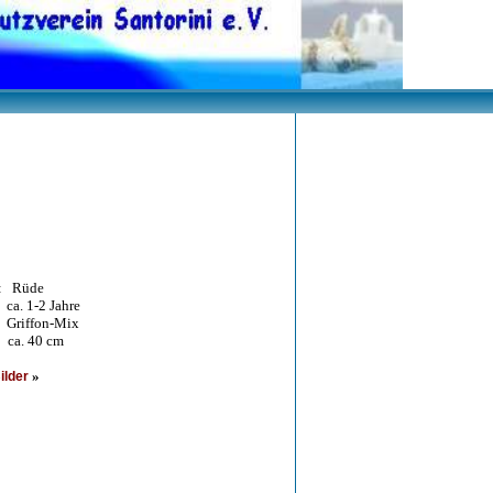
: Rüde
. 1-2 Jahre
riffon-Mix
a. 40 cm
»
ilder