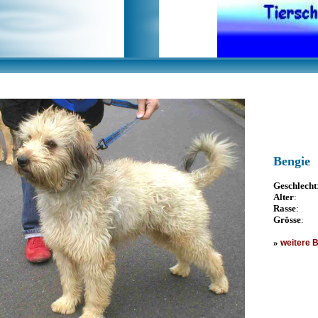
Bengie
Geschlecht
Alter
: ca
Rasse
: G
Grösse
: c
»
weitere B