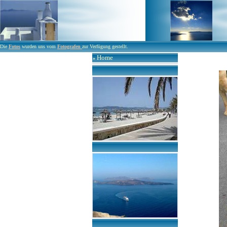
Die
Fotos
wurden uns vom
Fotografen
zur Verfügung gestellt.
Home
»