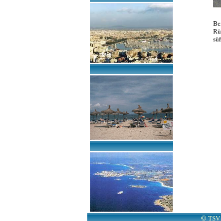
Be
Rü
sü
©
TSV 