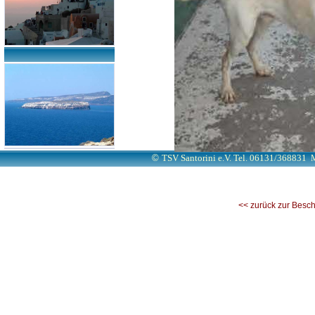
©
TSV Santorini e.V. Tel. 06131/368831
M
<< zurück zur Besc