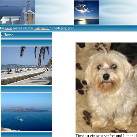
Die
Fotos
wurden uns vom
Fotografen
zur Verfügung gestellt.
Home
»
Timo ist ein sehr sanfter und lieber 