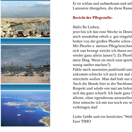
Er ist schlau und aufmerksam und sehr
Lanzarote übergeben, die diese Rass
Bericht der Pflegestelle:
Hallo Ihr Lieben,
jetzt bin ich fast eine Woche in Deu
mich wunderbar erholt u. gut eingele
bisher von der großen Phoebe schon a
Mit Phoebe u. meinen Pflegeleutchen 
sich was bewegt weiche ich ihnen nic
wieder ganz allein lassen?). Zu Phoeb
mein Ding. Wenn sie mich zum spielen 
wenig sanfter machen?).
Fühle mich ansonsten pudelwohl und 
zukommt schrecke ich auch erst mal z
streicheln wollen. Man darf halt nur n
Auch die Hunde hier in der Nachbars
Respekt und würde erst mal am liebst
sich das ganz schnell. Ich laufe gan
alleine, ohne irgendetwas anzustellen
Jetzt wünsche ich mir nur noch ein 
verbringen darf.
Liebe Grüße und ein herzliches "Wuf
Euer TIMO