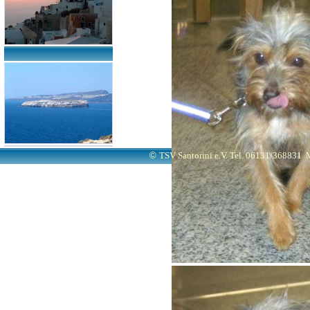
©
TSV Santorini e.V. Tel. 06131/368831
M