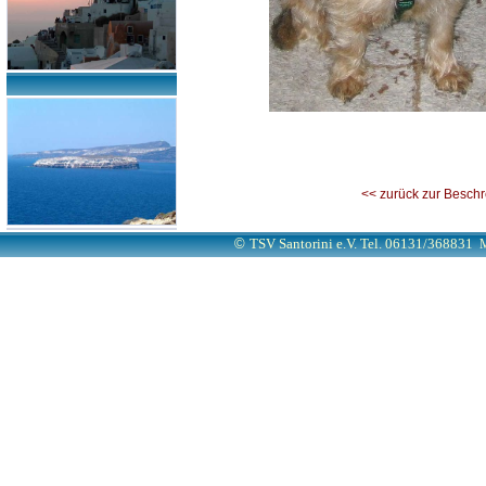
<< zurück zur Besch
©
TSV Santorini e.V. Tel. 06131/368831
M