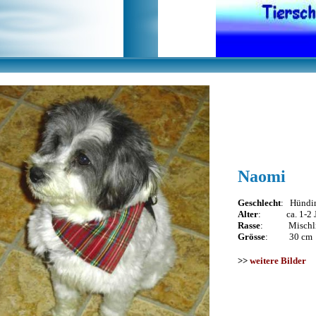
Naomi
Geschlecht
: Hündi
Alter
: ca. 1-2 J
Rasse
: Mischli
Grösse
: 30 cm
>>
weitere Bilder
<