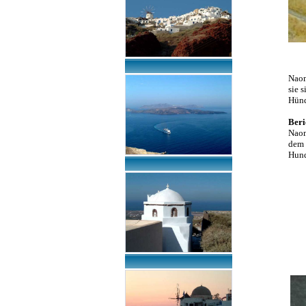
Naom
sie 
Hünd
Beri
Naom
dem 
Hund