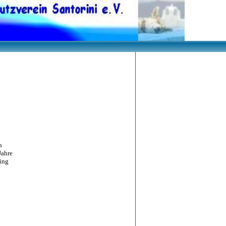
n
ahre
ng
<