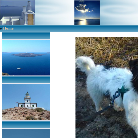
»
Home