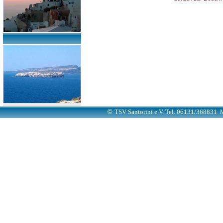
©
TSV Santorini e.V. Tel. 06131/368831
M