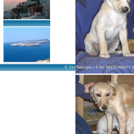
©
TSV Santorini e.V. Tel. 06131/368831
M