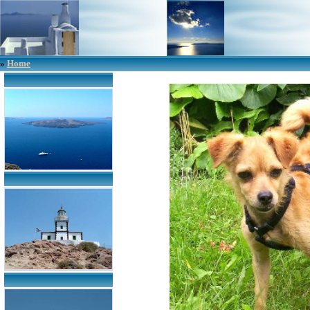
»
Home