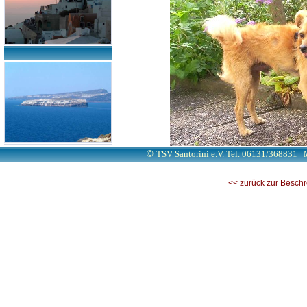
©
TSV Santorini e.V. Tel. 06131/368831
<< zurück zur Besch