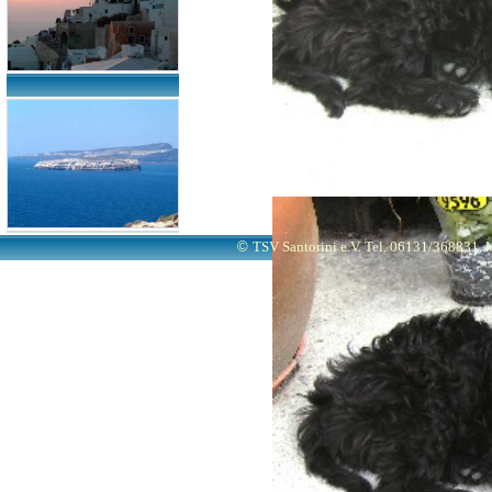
©
TSV Santorini e.V. Tel. 06131/368831
M