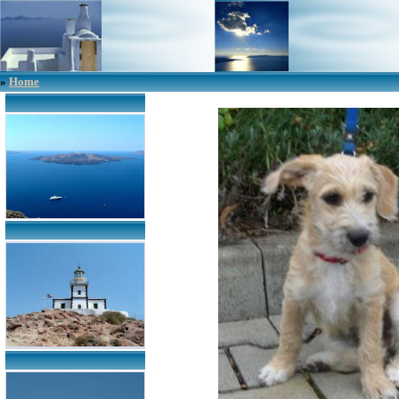
»
Home