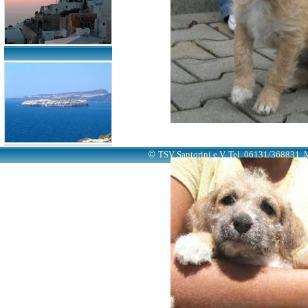
©
TSV Santorini e.V. Tel. 06131/368831
M