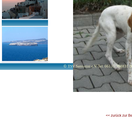
©
TSV Santorini e.V. Tel. 06131/368831
M
<< zurück zur B