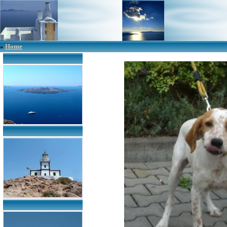
»
Home