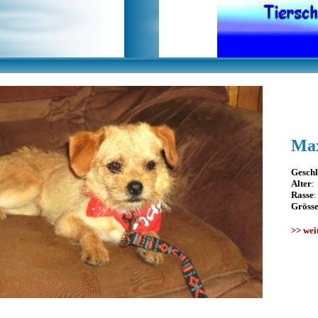
Ma
Geschl
Alter
:
Rasse
Gröss
>>
wei