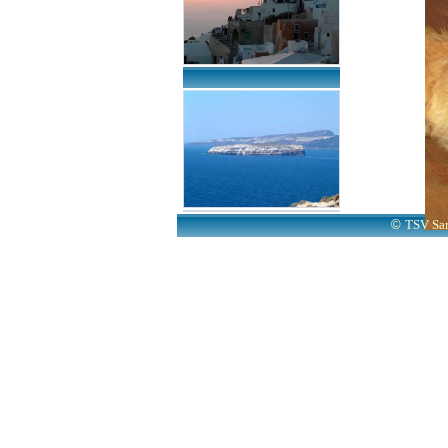
©
TSV San