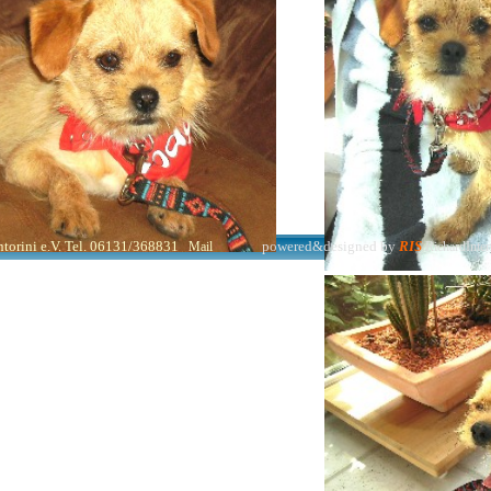
torini e.V. Tel. 06131/368831
powered&designed by
RIS
Mail
RichardInter