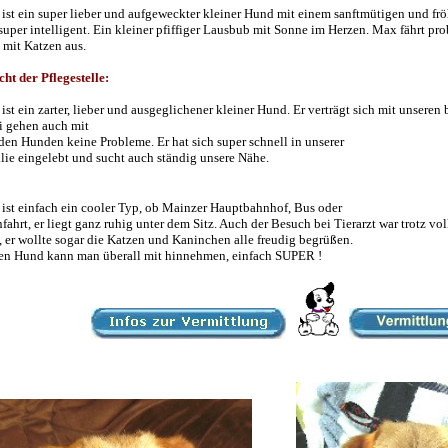
ist ein super lieber und aufgeweckter kleiner Hund mit einem sanftmütigen und fröh
super intelligent. Ein kleiner pfiffiger Lausbub mit Sonne im Herzen. Max fährt 
 mit Katzen aus.
cht der Pflegestelle:
ist ein zarter, lieber und ausgeglichener kleiner Hund. Er verträgt sich mit unsere
i gehen auch mit
den Hunden keine Probleme. Er hat sich super schnell in unserer
lie eingelebt und sucht auch ständig unsere Nähe.
ist einfach ein cooler Typ, ob Mainzer Hauptbahnhof, Bus oder
fahrt, er liegt ganz ruhig unter dem Sitz. Auch der Besuch bei Tierarzt war trotz v
 er wollte sogar die Katzen und Kaninchen alle freudig begrüßen.
en Hund kann man überall mit hinnehmen, einfach SUPER !