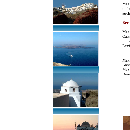
Max 
und 
auch
Beri
Max 
Gass
frem
Fami
Max 
Bahn
Max,
Dies