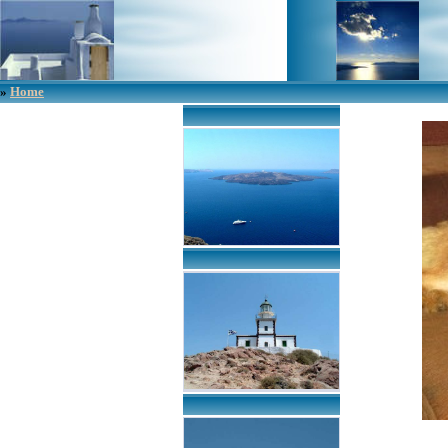
»
Home