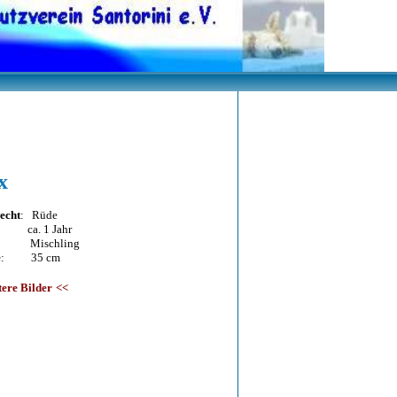
x
echt
: Rüde
 ca. 1 Jahr
: Mischling
e
: 35 cm
tere Bilder
<<