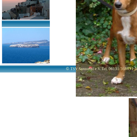
©
TSV Santorini e.V. Tel. 06131/368831
M