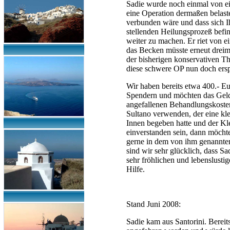
Sadie wurde noch einmal von ei
eine Operation dermaßen belas
verbunden wäre und dass sich I
stellenden Heilungsprozeß befi
weiter zu machen. Er riet von ei
das Becken müsste erneut dreim
der bisherigen konservativen Th
diese schwere OP nun doch ersp
Wir haben bereits etwa 400.- Eu
Spendern und möchten das Geld, 
angefallenen Behandlungskosten 
Sultano verwenden, der eine kl
Innen begeben hatte und der Kle
einverstanden sein, dann möchte
gerne in dem von ihm genannten
sind wir sehr glücklich, dass 
sehr fröhlichen und lebenslusti
Hilfe.
Stand Juni 2008:
Sadie kam aus Santorini. Bereits