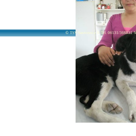
©
TSV Santorini e.V. Tel. 06131/368831
M