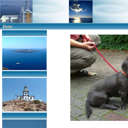
»
Home