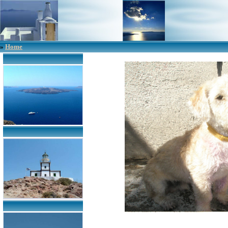
»
Home