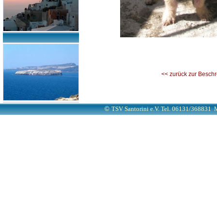
<< zurück zur Besch
©
TSV Santorini e.V. Tel. 06131/368831
M