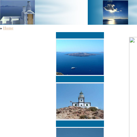
»
Home