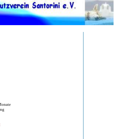
onate
ng
<