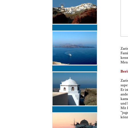
Zari
Fami
kenn
Mens
Beri
Zaris
supe
Er i
ande
kame
und 
Mit 
"jug
könn