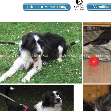
torini e.V. Tel. 06131/368831
powered&designed by
RIS
Mail
RichardInter