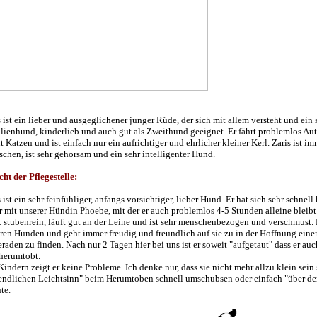
s ist ein lieber und ausgeglichener junger Rüde, der sich mit allem versteht und ein s
lienhund, kinderlieb und auch gut als Zweithund geeignet. Er fährt problemlos Aut
t Katzen und ist einfach nur ein aufrichtiger und ehrlicher kleiner Kerl. Zaris ist 
chen, ist sehr gehorsam und ein sehr intelligenter Hund.
cht der Pflegestelle:
 ist ein sehr feinfühliger, anfangs vorsichtiger, lieber Hund. Er hat sich sehr schnel
r mit unserer Hündin Phoebe, mit der er auch problemlos 4-5 Stunden alleine bleibt
st stubenrein, läuft gut an der Leine und ist sehr menschenbezogen und verschmust. 
ren Hunden und geht immer freudig und freundlich auf sie zu in der Hoffnung eine
raden zu finden. Nach nur 2 Tagen hier bei uns ist er soweit "aufgetaut" dass er au
herumtobt.
Kindern zeigt er keine Probleme. Ich denke nur, dass sie nicht mehr allzu klein sein 
endlichen Leichtsinn" beim Herumtoben schnell umschubsen oder einfach "über d
te.