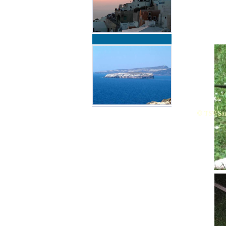
©
TSV San