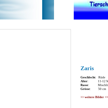
Zaris
Geschlecht
: Rüde
Alter
: 11-12 M
Rasse
: Mischli
Grösse
: 50 cm
>>
weitere Bilder
<