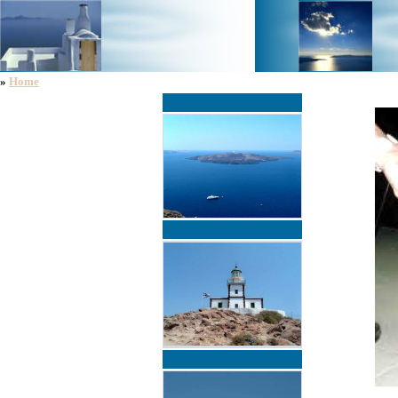
»
Home