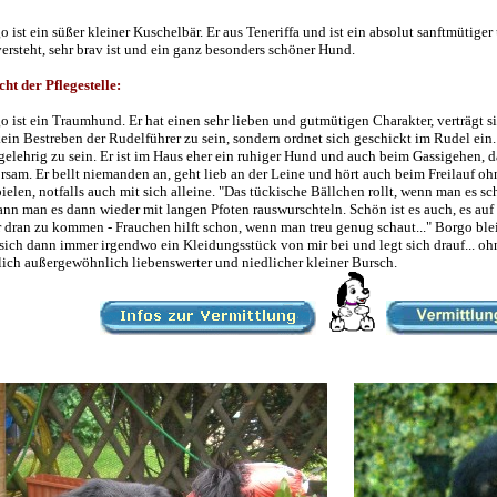
o ist ein süßer kleiner Kuschelbär. Er aus Teneriffa und ist ein absolut sanftmütiger
versteht, sehr brav ist und ein ganz besonders schöner Hund.
cht der Pflegestelle:
o ist ein Traumhund. Er hat einen sehr lieben und gutmütigen Charakter, verträgt 
kein Bestreben der Rudelführer zu sein, sondern ordnet sich geschickt im Rudel ein. 
gelehrig zu sein. Er ist im Haus eher ein ruhiger Hund und auch beim Gassigehen, das 
rsam. Er bellt niemanden an, geht lieb an der Leine und hört auch beim Freilauf oh
pielen, notfalls auch mit sich alleine. "Das tückische Bällchen rollt, wenn man es sc
ann man es dann wieder mit langen Pfoten rauswurschteln. Schön ist es auch, es au
 dran zu kommen - Frauchen hilft schon, wenn man treu genug schaut..." Borgo blei
 sich dann immer irgendwo ein Kleidungsstück von mir bei und legt sich drauf... ohne
lich außergewöhnlich liebenswerter und niedlicher kleiner Bursch.