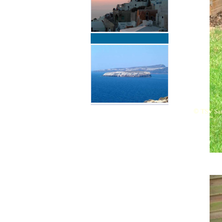
©
TSV San