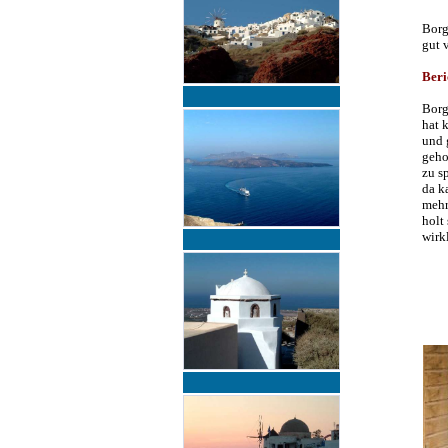
Borg
gut 
Beri
Borg
hat 
und 
geho
zu s
da k
mehr
holt
wirk