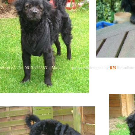
torini e.V. Tel. 06131/368831
powered&designed by
RIS
Mail
RichardInter