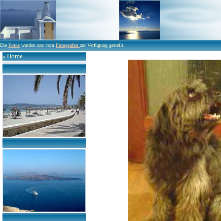
Die
Fotos
wurden uns vom
Fotografen
zur Verfügung gestellt.
Home
»